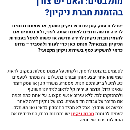
מתלבטים: האם יש צורך
בהזמנת חברת ניקיון?
יש לכם עסק קטן שדורש ניקיון שוטף, או שאתם נכנסים
לדירה חדשה ורוצים לצחצח אותה לפני, ולא בטוחים אם
להזמין חברת ניקיון לדירה חדשה או פשוט לטפל בעבודות
הניקיון עצמאית? אנחנו כאן כדי לעזור ולהסביר – מדוע
כדאי להשקיע כסף בשירות ניקיון מקצועי?
לפעמים ברצוננו לחסוך, ולקחת על עצמנו מטלות במקום לדאוג
שמישהו אחר יבצע אותן עבורנו בתשלום. זה מפתה לפעמים
כשלמשל ברשותכם חנות, מספרה, משרד קטן או עסק דומה
שאינו גדול, ונדמה שיהיה קל לדאוג לניקיונו השוטף
ולתחזוקתו לבד, ללא עירוב אנשי מקצוע. על אחת כמה וכמה
אם מדובר על עבודה חד פעמית, כמו על ניקיון דירה לאחר
צביעה או שיפוץ. אבל לא תמיד החיסכון כדאי ו/או משתלם.
לעתים להזמנת
חברת ניקיון
יש יתרונות רבים, המצדיקים את
התשלום עבור שירותיה.