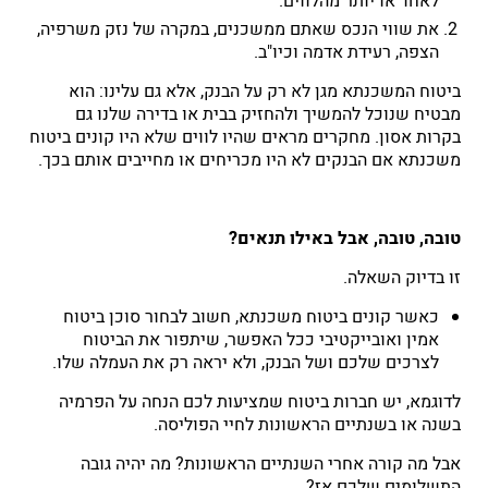
לאחד או יותר מהלווים.
את שווי הנכס שאתם ממשכנים, במקרה של נזק משרפיה,
הצפה, רעידת אדמה וכיו"ב.
ביטוח המשכנתא מגן לא רק על הבנק, אלא גם עלינו: הוא
מבטיח שנוכל להמשיך ולהחזיק בבית או בדירה שלנו גם
בקרות אסון. מחקרים מראים שהיו לווים שלא היו קונים ביטוח
משכנתא אם הבנקים לא היו מכריחים או מחייבים אותם בכך.
טובה, טובה, אבל באילו תנאים?
זו בדיוק השאלה.
כאשר קונים ביטוח משכנתא, חשוב לבחור סוכן ביטוח
אמין ואובייקטיבי ככל האפשר, שיתפור את הביטוח
לצרכים שלכם ושל הבנק, ולא יראה רק את העמלה שלו.
לדוגמא, יש חברות ביטוח שמציעות לכם הנחה על הפרמיה
בשנה או בשנתיים הראשונות לחיי הפוליסה.
אבל מה קורה אחרי השנתיים הראשונות? מה יהיה גובה
התשלומים שלכם אז?