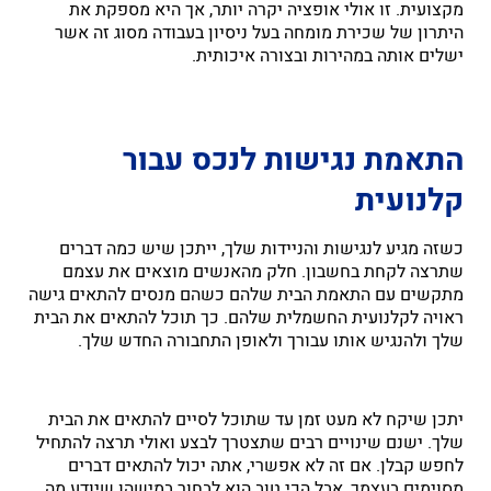
מקצועית. זו אולי אופציה יקרה יותר, אך היא מספקת את
היתרון של שכירת מומחה בעל ניסיון בעבודה מסוג זה אשר
ישלים אותה במהירות ובצורה איכותית.
התאמת נגישות לנכס עבור
קלנועית
כשזה מגיע לנגישות והניידות שלך, ייתכן שיש כמה דברים
שתרצה לקחת בחשבון. חלק מהאנשים מוצאים את עצמם
מתקשים עם התאמת הבית שלהם כשהם מנסים להתאים גישה
ראויה לקלנועית החשמלית שלהם. כך תוכל להתאים את הבית
שלך ולהנגיש אותו עבורך ולאופן התחבורה החדש שלך.
יתכן שיקח לא מעט זמן עד שתוכל לסיים להתאים את הבית
שלך. ישנם שינויים רבים שתצטרך לבצע ואולי תרצה להתחיל
לחפש קבלן. אם זה לא אפשרי, אתה יכול להתאים דברים
מסוימים בעצמך, אבל הכי טוב הוא לבחור במישהו שיודע מה