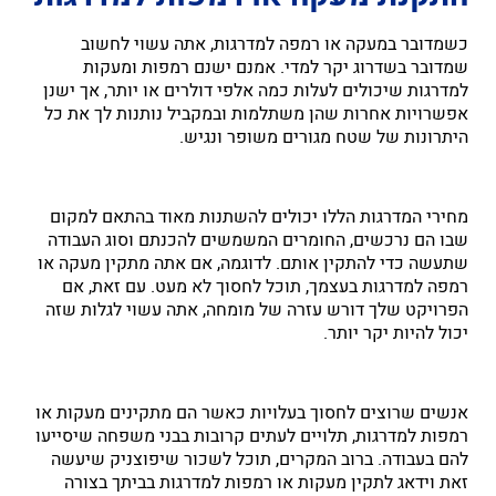
כשמדובר במעקה או רמפה למדרגות, אתה עשוי לחשוב
שמדובר בשדרוג יקר למדי. אמנם ישנם רמפות ומעקות
למדרגות שיכולים לעלות כמה אלפי דולרים או יותר, אך ישנן
אפשרויות אחרות שהן משתלמות ובמקביל נותנות לך את כל
היתרונות של שטח מגורים משופר ונגיש.
מחירי המדרגות הללו יכולים להשתנות מאוד בהתאם למקום
שבו הם נרכשים, החומרים המשמשים להכנתם וסוג העבודה
שתעשה כדי להתקין אותם. לדוגמה, אם אתה מתקין מעקה או
רמפה למדרגות בעצמך, תוכל לחסוך לא מעט. עם זאת, אם
הפרויקט שלך דורש עזרה של מומחה, אתה עשוי לגלות שזה
יכול להיות יקר יותר.
אנשים שרוצים לחסוך בעלויות כאשר הם מתקינים מעקות או
רמפות למדרגות, תלויים לעתים קרובות בבני משפחה שיסייעו
להם בעבודה. ברוב המקרים, תוכל לשכור שיפוצניק שיעשה
זאת וידאג לתקין מעקות או רמפות למדרגות בביתך בצורה