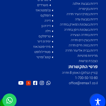
דירות בגבעת אולגה
משרדים
דירות בקיסריה
גג/פנטהאוז
דירות במרכז העיר חדרה
דופלקס
דירות בגבעת עדה
דירה
דירות בשכונת הפארק בחדרה
דירת גן
דירות בשכונת ניסן בחדרה
וילה
דירות בחדרה הצעירה
טריפלקס
דירות בעין הים חדרה
יחידת דיור
דירות בנווה חיים חדרה
מיני-פנטהאוז
דירות בבית אליעזר חדרה
סטודיו/לופט
מדיניות פרטיות
קוטג'/פרטי
הַצְהָרַת נְגִישׁוּת
פרטי התקשרות:
(בניין הבלוק) האומן 8 חדרה
1­-700­-50-­10-­80
office@remax1.co.il