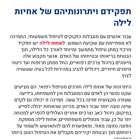
תפקידם ויתרונותיהם של אחיות
לילה
עבור אנשים עם מוגבלות הזקוקים לטיפול משמעותי, התמיכה
לא מסתיימת עם שקיעת השמש.
לאחות לילה
יש תפקיד
מרכזי במתן טיפול מתמשך ומיוחד לאורך כל הלילה, תוך
הבטחת בריאותו ובטיחותו של האדם. אנשי מקצוע אלה
מיומנים בניהול צרכים רפואיים, החל ממתן תרופות ועד ניטור
סימנים חיוניים, ויכולים להגיב במהירות לכל בעיה שעשויה
לצוץ.
היתרונות של אחות לילה חורגים מטיפול רפואי. הם מציעים
שקט נפשי הן לאדם עם המוגבלות והן למשפחתו, בידיעה
שעזרה מקצועית זמינה בכל שעה. תמיכה זו יכולה גם לקדם
שינה טובה יותר עבור האדם, מכיוון שהאחות יכולה לסייע
במיקום, ניהול כאב וצרכים אחרים העלולים להפריע למנוחה.
יתר על כן, עבור מטפלים משפחתיים, אחות לילה מספקת
הפוגה נחוצה מאוד, ומאפשרת להם להתאושש ולשמור על
רווחתם תוך הבטחת יקיריהם מקבלים את הטיפול הטוב ביותר