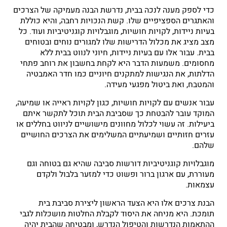
כדי לספק מענה לנכה בבית, נדרשת הבנה מעמיקה של הצרכים
והאתגרים הספציפיים שלו. קשת הנכויות רחבה, והיא כוללת
בעיות ניידות, לקויות חושיות, מוגבלויות קוגניטיביות ועוד. כל
מצב מציג את מכלול הדרישות שלו למגורים נוחים ובטוחים
בבית. עבור אלו עם בעיות ניידות, חיוני לנווט בבית ללא
מחסומים. משמעות הדבר היא לקחת בחשבון את רוחב פתחי
הדלתות, את הנגישות למתקנים חיוניים כמו חדר האמבטיה
והמטבח, ואת ביטול מפגעי מעידה.
עבור אנשים עם לקויות חושיות, כגון לקויות ראייה או שמיעה,
המוקד עובר להבטחת כך שסביבת הבית תוכל לתקשר איתם
ביעילות. זה עשוי לכלול מחוונים מישושיים לניווט בחללים או
עזרים חזותיים ושמיעתיים המשלימים את הצרכים החושיים
שלהם.
מוגבלויות קוגניטיביות דורשות סביבה שהיא גם בטוחה וגם
מעוררת, עם ארגון ברור ופשוט כדי למזער בלבול ולקדם
עצמאות.
הבנת צרכים אלו היא הצעד הראשון ליצירת סביבת בית
תומכת. היא מניחה את היסוד לקבלת החלטות מושכלות לגבי
ההתאמות הנדרשות והטיפול הנדרש, ומבטיחה שהבית יהיה