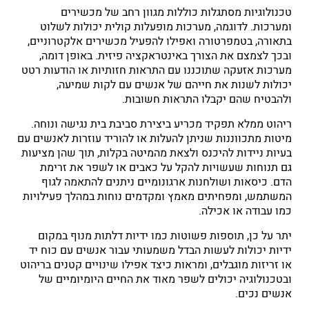
טכנולוגיות מסתגלות כוללות מגוון רחב של מכשירים
ומערכות. לדוגמה, מערכות מופעלות קולית יכולות לשלוט
בתאורה, בטמפרטורה ואפילו להפעיל מכשירים אלקטרוניים,
ובכך לצמצם את הצורך באינטראקציה פיזית. באופן דומה,
מערכות אזעקה שתוכננו עם התראות חזותיות או הודעות רטט
יכולות לשנות את חייהם של אנשים עם לקות שמיעה,
ולהבטיח שהם יקבלו התראות חשובות.
ריהוט ממלא תפקיד מכריע ביצירת סביבת בית נגישה ונוחה.
מיטות מתכווננות שניתן להעלות או להוריד עוזרות לאנשים עם
בעיות ניידות להיכנס ולצאת מהמיטה בקלות, תוך שהן מציעות
גם תנוחות שעשויות להקל על כאבים או לשפר את זרימת
הדם. כיסאות ושולחנות ארגונומיים ניתנים להתאמה לגוף
המשתמש, ומפחיתים מאמץ ומקדמים נוחות במהלך פעילויות
כמו עבודה או אכילה.
יתר על כן, תוספות פשוטות כמו ידיות דלתות מנוף במקום
ידיות יכולות לעשות הבדל משמעותי עבור אנשים עם כוח יד
או זריזות מוגבלים, ומראות כיצד אפילו שינויים קטנים בריהוט
ובטכנולוגיה יכולים לשפר מאוד את החיים היומיומיים של
אנשים נכים.