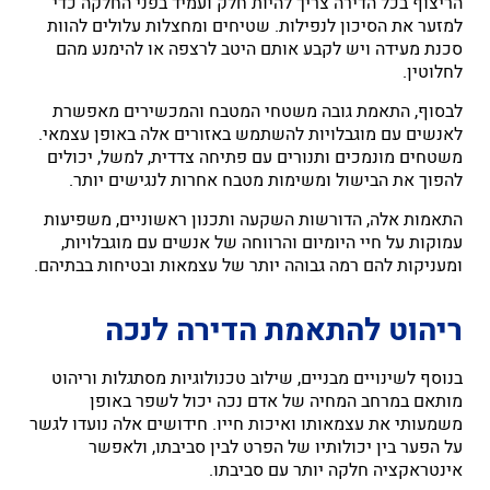
הריצוף בכל הדירה צריך להיות חלק ועמיד בפני החלקה כדי
למזער את הסיכון לנפילות. שטיחים ומחצלות עלולים להוות
סכנת מעידה ויש לקבע אותם היטב לרצפה או להימנע מהם
לחלוטין.
לבסוף, התאמת גובה משטחי המטבח והמכשירים מאפשרת
לאנשים עם מוגבלויות להשתמש באזורים אלה באופן עצמאי.
משטחים מונמכים ותנורים עם פתיחה צדדית, למשל, יכולים
להפוך את הבישול ומשימות מטבח אחרות לנגישים יותר.
התאמות אלה, הדורשות השקעה ותכנון ראשוניים, משפיעות
עמוקות על חיי היומיום והרווחה של אנשים עם מוגבלויות,
ומעניקות להם רמה גבוהה יותר של עצמאות ובטיחות בבתיהם.
ריהוט להתאמת הדירה לנכה
בנוסף לשינויים מבניים, שילוב טכנולוגיות מסתגלות וריהוט
מותאם במרחב המחיה של אדם נכה יכול לשפר באופן
משמעותי את עצמאותו ואיכות חייו. חידושים אלה נועדו לגשר
על הפער בין יכולותיו של הפרט לבין סביבתו, ולאפשר
אינטראקציה חלקה יותר עם סביבתו.