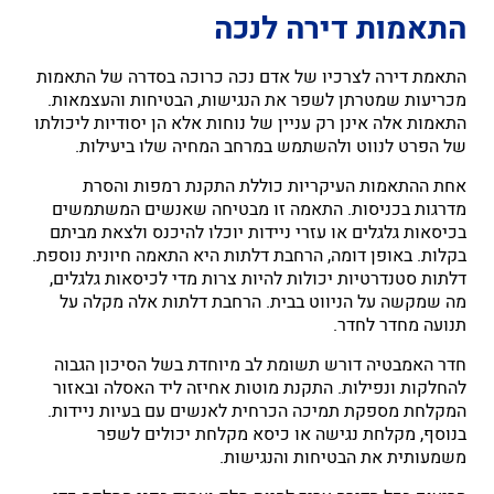
התאמות דירה לנכה
התאמת דירה לצרכיו של אדם נכה כרוכה בסדרה של התאמות
מכריעות שמטרתן לשפר את הנגישות, הבטיחות והעצמאות.
התאמות אלה אינן רק עניין של נוחות אלא הן יסודיות ליכולתו
של הפרט לנווט ולהשתמש במרחב המחיה שלו ביעילות.
אחת ההתאמות העיקריות כוללת התקנת רמפות והסרת
מדרגות בכניסות. התאמה זו מבטיחה שאנשים המשתמשים
בכיסאות גלגלים או עזרי ניידות יוכלו להיכנס ולצאת מביתם
בקלות. באופן דומה, הרחבת דלתות היא התאמה חיונית נוספת.
דלתות סטנדרטיות יכולות להיות צרות מדי לכיסאות גלגלים,
מה שמקשה על הניווט בבית. הרחבת דלתות אלה מקלה על
תנועה מחדר לחדר.
חדר האמבטיה דורש תשומת לב מיוחדת בשל הסיכון הגבוה
להחלקות ונפילות. התקנת מוטות אחיזה ליד האסלה ובאזור
המקלחת מספקת תמיכה הכרחית לאנשים עם בעיות ניידות.
בנוסף, מקלחת נגישה או כיסא מקלחת יכולים לשפר
משמעותית את הבטיחות והנגישות.