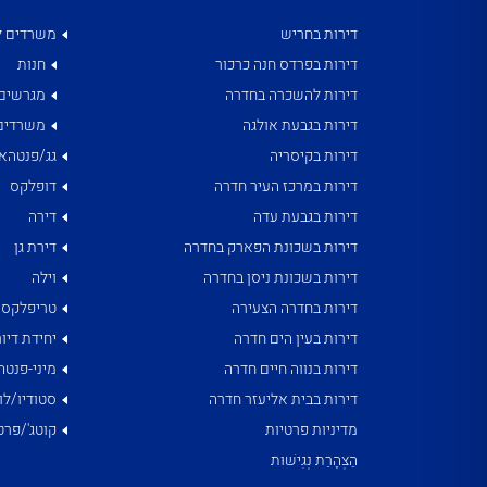
דירות בחריש
משרדים ל
דירות בפרדס חנה כרכור
חנות
דירות להשכרה בחדרה
מגרשים
דירות בגבעת אולגה
משרדים
דירות בקיסריה
גג/פנטהאו
דירות במרכז העיר חדרה
דופלקס
דירות בגבעת עדה
דירה
דירות בשכונת הפארק בחדרה
דירת גן
דירות בשכונת ניסן בחדרה
וילה
דירות בחדרה הצעירה
טריפלקס
דירות בעין הים חדרה
יחידת דיור
דירות בנווה חיים חדרה
מיני-פנטה
דירות בבית אליעזר חדרה
סטודיו/לו
מדיניות פרטיות
קוטג'/פרט
הַצְהָרַת נְגִישׁוּת