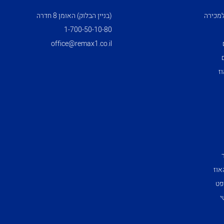
מכירה
(בניין הבלוק) האומן 8 חדרה
1­-700­-50-­10-­80
office@remax1.co.il
ז
אוז
פט
י