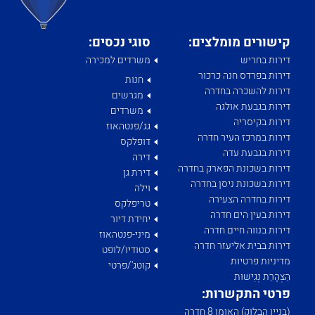
קישורים מומלצים:
סוגי נכסים:
דירות בחריש
משרדים למכירה
דירות בפרדס חנה כרכור
חנות
דירות להשכרה בחדרה
מגרשים
דירות בגבעת אולגה
משרדים
דירות בקיסריה
גג/פנטהאוז
דירות במרכז העיר חדרה
דופלקס
דירות בגבעת עדה
דירה
דירות בשכונת הפארק בחדרה
דירת גן
דירות בשכונת ניסן בחדרה
וילה
דירות בחדרה הצעירה
טריפלקס
דירות בעין הים חדרה
יחידת דיור
דירות בנווה חיים חדרה
מיני-פנטהאוז
דירות בבית אליעזר חדרה
סטודיו/לופט
מדיניות פרטיות
קוטג'/פרטי
הַצְהָרַת נְגִישׁוּת
פרטי התקשרות:
(בניין הבלוק) האומן 8 חדרה