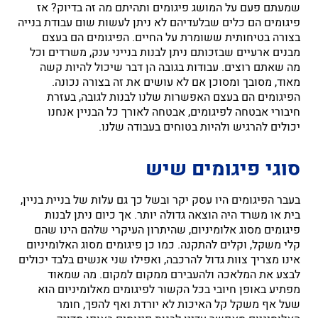
שמעתם פעם על המושג פיגומים ותהיתם מה זה בדיוק? אז
פיגומים הם כלים שבלעדיהם לא ניתן לעשות שום עבודת בנייה
בצורה בטיחותית ששומרת על החיים. הפיגומים הם בעצם
מבנים ארעיים שבזכותם ניתן לבנות בנייני ענק, משרדים וכל
מה שאתם רוצים. עבודות בגובה הן דבר שיכול להיות קשה
מאוד, מסובך ומסוכן אם לא עושים את זה בצורה נכונה.
הפיגומים הם בעצם האפשרות שלנו לבנות לגובה, בעזרת
חיבורי אבטחה לפיגומים, אבטחה לאורך כל הבניין אנחנו
יכולים להרגיש ולהיות בטוחים בעבודה שלנו.
סוגי פיגומים שיש
בעבר הפיגומים היו עסק יקר ובשל כך גם עלות של בניית בניין,
בית או משרד היה הוצאה גדולה יותר. אך כיום ניתן לבנות
פיגומים מסוג אלומיניום, שהיתרון העיקרי שלהם הינו שהם
קלי משקל, וקלים להתקנה. כמו כן פיגומים מסוג האלומיניום
אינו מצריך צוות גדול להרכבה, ואפילו שני אנשים בלבד יכולים
לבצע את המלאכה ולהעבירם ממקום למקום. מה שמאוד
מפתיע באופן חיובי בכל הקשור לפיגומים מאלומיניום הוא
שעל אף משקל קל האיכות לא יורדת ואף להפך, חומר