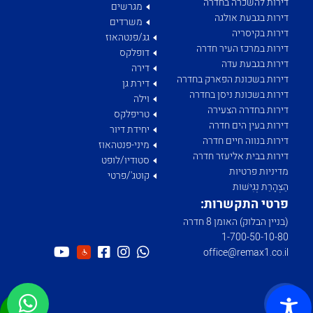
דירות להשכרה בחדרה
מגרשים
דירות בגבעת אולגה
משרדים
דירות בקיסריה
גג/פנטהאוז
דירות במרכז העיר חדרה
דופלקס
דירות בגבעת עדה
דירה
דירות בשכונת הפארק בחדרה
דירת גן
דירות בשכונת ניסן בחדרה
וילה
דירות בחדרה הצעירה
טריפלקס
דירות בעין הים חדרה
יחידת דיור
דירות בנווה חיים חדרה
מיני-פנטהאוז
דירות בבית אליעזר חדרה
סטודיו/לופט
מדיניות פרטיות
קוטג'/פרטי
הַצְהָרַת נְגִישׁוּת
פרטי התקשרות:
(בניין הבלוק) האומן 8 חדרה
1­-700­-50-­10-­80
office@remax1.co.il