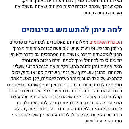
האלומיניום מאפשר עדיין לבנות פיגומים באופן מדויק,
מקצועי כך שאתם יכולים להיות בטוחים שאתם עושים את
העבודה הטובה ביותר.
למה ניתן להתשמש בפיגומים
השכרת הפיגומים
מאלומיניום מאפשרים לבנות בתים פרטיים
באופן הכי פשוט ויעיל שיש. אם פעם לבנות בית היה מצריך
המון לוגיסטיקה והרבה אנשים היו מסתבכים עם הדבר ולא היו
יודעים כיצד להתחיל ואיך לסיים. היום בזכות הפיגומים
מאלומיניום ניתן לבנות ממש בקלות את הבית הפרטי שעליו
חלמתם. כמובן ששיפוץ של בניין משרדים קטן או גדול, יכול
להתבצע על הצד הטוב ביותר בעזרת פיגומים, לכן כאשר אתם
מתכננים לבנות משרד חדש, חישבו איך אני משתמש בפיגומים
בתצורה הנכונה ביותר. כיום עם המעבר לעיר אנו רואים שהרבה
קבלנים בונים את הבניינים שלהם לגובה. זהו העתיד של עולם
הבנייה, כי האדם כבר חייב להיות במרכז, לגור בעיר ולבנות
לגובה. הפיגומים ללא ספק זוהי הדרך הבטוחה ביותר, הקלה
ביותר שמאפשרת לכל קבלן לבנות את הבניין שלו לגובה הכי
מהר והכי יעיל שיש.