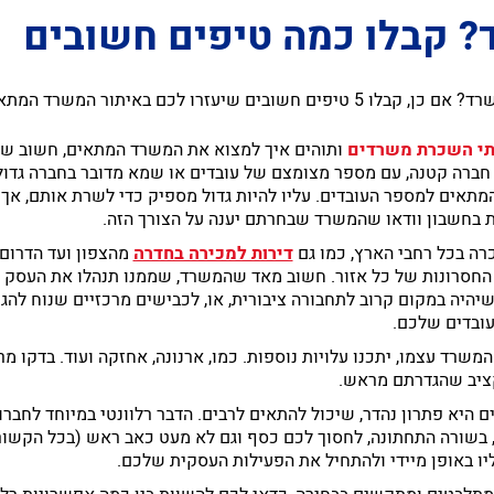
? קבלו כמה טיפים חשובים
לכם באיתור המשרד המתאים לכם:
תי השכרת משרדים
ותוהים איך למצוא את המשרד המתאים, חשוב שת
חברה קטנה, עם מספר מצומצם של עובדים או שמא מדובר בחברה גדול
תאים למספר העובדים. עליו להיות גדול מספיק כדי לשרת אותם, אך ל
ת בחשבון וודאו שהמשרד שבחרתם יענה על הצורך הזה.
ה בכל רחבי הארץ, כמו גם
דירות למכירה בחדרה
מהצפון ועד הדרום
החסרונות של כל אזור. חשוב מאד שהמשרד, שממנו תנהלו את העסק או
שיהיה במקום קרוב לתחבורה ציבורית, או, לכבישים מרכזיים שנוח להג
ובדים שלכם.
רד עצמו, יתכנו עלויות נוספות. כמו, ארנונה, אחזקה ועוד. בדקו מ
קציב שהגדרתם מראש.
יא פתרון נהדר, שיכול להתאים לרבים. הדבר רלוונטי במיוחד לחבר
 בשורה התחתונה, לחסוך לכם כסף וגם לא מעט כאב ראש (בכל הקשור
 באופן מיידי ולהתחיל את הפעילות העסקית שלכם.