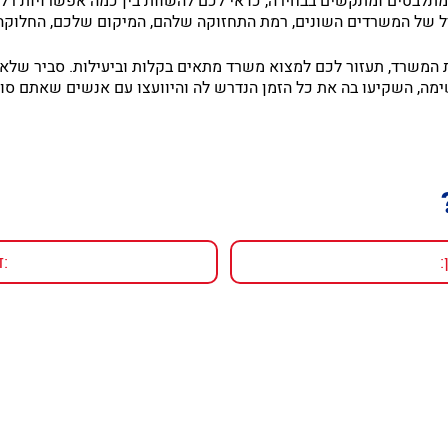
לבטים ומתקשים בבחירה, כדאי לכם להשוות בין כמה אפשרויות רלוו
ל של המשרדים השונים, רמת התחזוקה שלהם, המיקום שלכם, החלוקה 
 המשרד, תעזור לכם למצוא משרד מתאים בקלות וביעילות. סביר של
מה, השקיעו בה את כל הזמן הנדרש לה והיוועצו עם אנשים שאתם סו