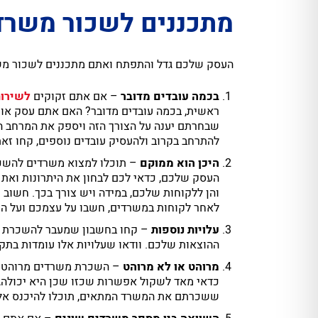
מתכננים לשכור משרד
העסק שלכם גדל והתפתח ואתם מתכננים לשכור משרד? אם כן, קבלו 5 טיפים חשובים שיעזרו 
בכמה עובדים מדובר
– אם אתם זקוקים
לשירו
ראשית, בכמה עובדים מדובר? האם אתם עסק או 
שבחרתם יענה על הצורך הזה ויספק את המרחב המ
להתרחב בקרוב ולהעסיק עובדים נוספים, קחו זא
היכן הוא ממוקם
– תוכלו למצוא משרדים להשכר
העסק שלכם, כדאי לכם לבחון את היתרונות ואת 
והן ללקוחות שלכם, במידה ויש צורך בכך. חשוב 
לאחר לקוחות במשרדים, חשבו על עצמכם ועל הע
עלויות נוספות
– קחו בחשבון שמעבר להשכרת המש
ההוצאות שלכם. וודאו שעלויות אלו עומדות בת
מרוהט או לא מרוהט
– השכרת משרדים מרוהטים ה
כדאי מאד לשקול אפשרות שכזו שכן היא יכולה,
ששכרתם את המשרד המתאים, תוכלו להיכנס אליו