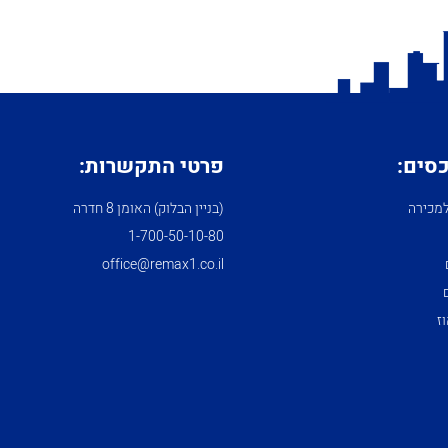
כסים:
פרטי התקשרות:
מכירה
(בניין הבלוק) האומן 8 חדרה
1­-700­-50-­10-­80
office@remax1.co.il
ז