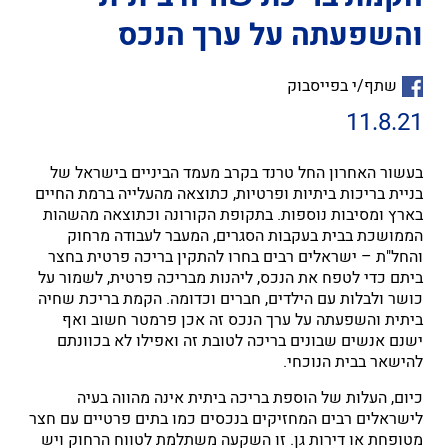
והשפעתה על ערך הנכס
שתף/י בפייסבוק
11.8.21
בעשור האחרון החל טרנד בקרב מעמד הביניים בישראל של
בניית בריכות ביתיות ופרטיות, כתוצאה מהעלייה ברמת החיים
בארץ ומסיבות נוספות. בתקופת הקורונה וכתוצאה מהשהות
הממושכת בבית בעקבות הסגרים, המעבר לעבודה מרחוק
והחל"ת – ישראלים רבים בחרו להתקין בריכה פרטית בחצר
ביתם כדי לטפח את הנכס, ליהנות מבריכה פרטית, לשמור על
כושר ולבלות עם הילדים, חברים וכדומה. הקמת בריכת שחיה
ביתית והשפעתה על ערך הנכס זה אכן פרמטר חשוב ואף
ישנם אנשים שבונים בריכה לטובת זה ואפילו לא בכוונתם
להישאר בבית הנוכחי.
כיום, העלות של הוספת בריכה ביתית אינה מהווה בעיה
לישראלים רבים המחזיקים בנכסים כמו בתים פרטיים עם חצר
מטופחת או דירות גן. זו השקעה משתלמת לטווח הרחוק ויש