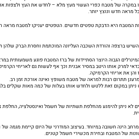
או במקרה של מטבח כפרי העשוי מעץ מלא – לחדש את העץ ולצפות או
בל מראה חדש ונוצץ יותר.
ות המטבח היא הדבקת טפטים חדשים. הטפטים יעניקו למטבח מראה ח
שיש ברצפה והורדת השכבה העליונה המוכתמת וחסרת הברק שלהן תש
מינרלים הגבוה היוצר הסתיידות של ברז המטבח פוגע משמעותית במרא
כדאי למרק אותו היטב במסיר אבנית וכך אף לעשות גם לאריחי הקרמי
 והן את אריחי הקרמיקה.
רענן תתרום רבות למראה של מטבח משופץ ואינה אורכת זמן רב.
 ניתן במקום זאת ללטש ולחדש אותו בעלות של כמה מאות שקלים בלב
 לא ניתן להימנע מהחלפת תשתיות של חשמל ואינסטלציה, החלפת צינ
ת.
חב הינה חשובה במיוחד. בעיצוב המודרני של היום קיימת מגמה של וי
שונות של המטבח ובחירת מכשירי חשמל קטנים.