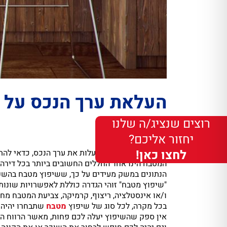
העלאת ערך הנכס על י
רוצים שנציג/ה שלנו
1.3.22
יחזור אליכם?
לחצו כאן!
אם אתם מעוניינים להעלות את ערך הנכס, כדאי לה
המטבח הינו אחד החללים החשובים ביותר בכל דירה 
הנתונים במשק מעידים על כך, ששיפוץ מטבח בהשק
"שיפוץ מטבח" זוהי הגדרה כוללת לאפשרויות שונו
ו/או אינסטלציה, ריצוף, קרמיקה, צביעת המטבח מחד
בכל מקרה, לכל סוג של שיפוץ
מטבח
שתבחרו יהיה 
אין ספק שהשיפוץ יעלה לכם פחות, מאשר הרווח הכס