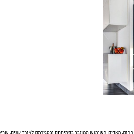
ום, האדים, השימוש המוגבר בפתיחתם ובסגירתם לאורך שנים, שריטו