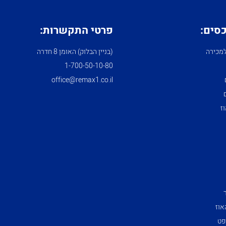
כסים:
פרטי התקשרות:
מכירה
(בניין הבלוק) האומן 8 חדרה
1­-700­-50-­10-­80
office@remax1.co.il
ז
אוז
פט