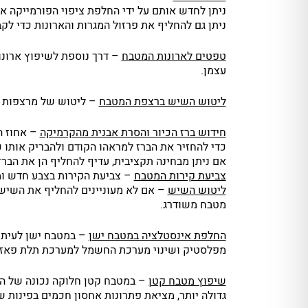
ניתן לחדש אותם על ידי החלפת ציפוי הפורמייקה 
ניתן גם להחליף את פרזול המגרות והארונות כדי לק
טפטים לארונות המטבח
– דרך נוספת לשיפוץ ארונ
עצמן.
ליטוש השיש ברצפת המטבח
– ליטוש של מרצפות ה
חידוש ברז הכיור והסרת אבנית מהקרמיקה
– אחוז ה
כדי להחזיר את הברז למראהו הקודם ולהבריק אותו 
אם ניתן מבחינה תקציבית, עדיף להחליף הן את הברז
צביעת קירות המטבח
– צביעת הקירות בצבע חדש ומ
ליטוש השיש
– אם לא מעוניינים להחליף את השיש
מטבח משודרג.
החלפת אינסטלציה במטבח ישן
– במטבח ישן לעיתים
מפלסטיק ושינוי מערכת החשמל למערכת תלת פאזי
שיפוץ מטבח קטן
– במטבח קטן חלוקה נכונה של המר
גדולה יותר, מציאת פתרונות אחסון חכמים בפינות 