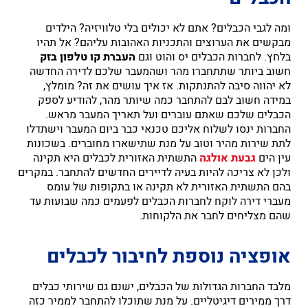
ומה לגבי הכבלים? אתם לא יכולים בלי טלוויזיה? הילדים
מבקשים את הערוצים והתכניות האהובות עליהם? אל תהיו
בלחץ. לחברות הכבלים יס והוט וגם
העברת קו טלפון בזק
חשוב ביותר שתתחברו מהר ושהמעבר שלכם לדירה החדשה
לא יהווה סיבה להתנתקות. אז איך עושים את זה? מומלץ,
במידה חשוב לבם להתחבר כמה שיותר מהר, להודיע לספק
הכבלים שלכם שאתם עוברים ועל תאריך המעבר מראש.
החברות ינסו לשלוח אליכם טכנאי כבר ביום המעבר וישתדלו
לתת שירות מהיר וטוב על מנת שתישארו מחוברים. בשכונות
עין הים
גבעת אולגה
התשתית האזורית לכבלים היא תקינה
ולכן לא צריכה להיות בעיה לדיירים החדשים להתחבר. במקרים
בהם התשתית האזורית לא תקינה או בתקופות של עומס
מעברי דירה לוקח לחברות הכבלים לפעמים כמה שבועות עד
שהם מצליחים לחבר את הלקוחות.
אופציה נוספת לחיבור לכבלים
מלבד החברות הגדולות של הכבלים, ישנם גם שירותי כבלים
דרך ממירים דיגיטליים. על מנת שתוכלו להתחבר לממיר כזה