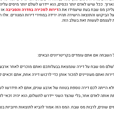
ארוך. ככל שיש לאדם יותר נכסים, הוא יידרש לשלם יותר מיסים עלי
ליהן מס שבח בעת שיעמידו את ה
דירות למכירה בחדרה והסביבה
או 
הביקוש והתוצאה הישירה תהיה ירידה במחירי דירות המגורים. אלו הן
ת לעצמם לעשות זאת בשלב הזה.
 השבחה אם אתם עומדים בקריטריונים הבאים:
לשלם מס שבח על דירה שנמצאת בבעלותכם ואתם מוכרים לאחר ארבע ש
ירות ואתם מעוניינים למכור אותן כדי לרכוש דירה אחת, אתם זכאים
ולא הייתה לכם דירה נוספת בטווח של ארבע שנים, אתם לא תידרשו ל
ת אותה לאדם אחר, בלי שהצד השני יידרש לתשלום, הוא יהיה זכאי ל
ם שונים, לרבות מס שבח. המס הזה אמור להביא לתוצאות חיוביות בטו