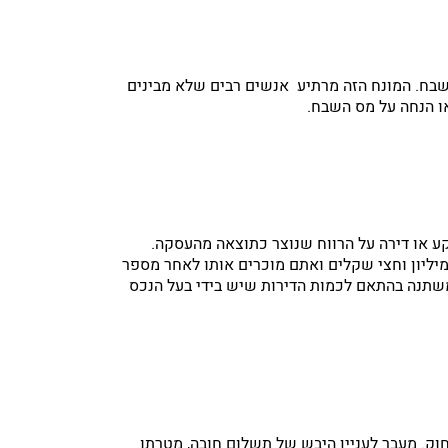
בח. המונח הזה מרתיע אנשים רבים שלא מבינים
או הנחה על מס השבח.
 או דירה על הרווח שנוצר כתוצאה מהעסקה.
יליון וחצי שקלים ואתם מוכרים אותו לאחר מספר
ני מיליון ש”ח, אתם תידרשו לשלם מס שבח על ההפרש, דהיינו על חצי מיליון שקלים. המס הוא בגובה של 25% ומשתנה בהתאם לכמות הדירות שיש בידי בעל הנכס
חוק. מעבר לעניין היבש של תשלום חובה, מטרתו