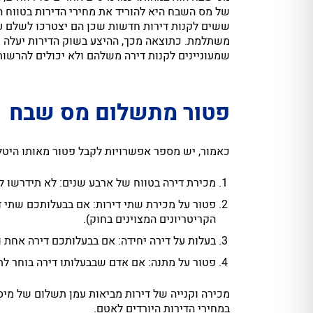
של מס השבח היא להוריד את מחירי הדירות בטווח ה
ששים לקנות דירות חדשות שכן הם יצטרכו לשלם ע
משתלמת. כתוצאה מכך, ההיצע בשוק הדירות יעלה על 
שמעוניינים לקנות דירה משלהם ולא יכולים להרשו
פטור מתשלום מס שבח
כאמור, יש מספר אפשרויות לקבל פטור מאותו היטל
מכירת דירה בטווח של ארבע שנים: לא תידרשו 
פטור על מכירת שתי דירות: אם בבעלותכם שתי ד
הקריטריונים המצוינים בחוק).
בעלות על דירה יחידה: אם בבעלותכם דירה אחת 
פטור על מתנה: אם אדם שבבעלותו דירה בוחר לת
מכירה וקנייה של דירות מביאות עמן תשלום של מיסי
במחירי הדירות היורדים לאטם.