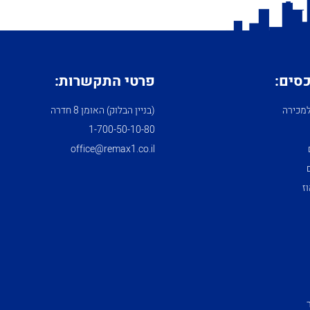
כסים:
פרטי התקשרות:
מכירה
(בניין הבלוק) האומן 8 חדרה
1­-700­-50-­10-­80
office@remax1.co.il
ז