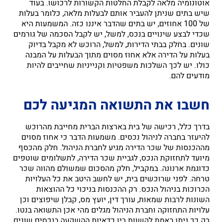
אוטונומיה מלאה לקבלת החלטות הקשורות לרכושו. בעוד
שיש בתים שניתן להעביר אותם לבעלות מלאה, כלומר בעלות
של 100 אחוזים, יש בתים שהדבר איננו כזה. המשמעות היא
שכדי לבצע שינויים בנכס, למשל, יש לקבל הסכמה של גורמים
שונים. בחלק בבתי הדירות, למשל, הרוכש לא מקבל בדיוק
בעלות על הדירה אלא אחוז מסוים מתוך הבעלות על המבנה
כולו. יש לכך השלכות משפטיות וקנייניות שחייבים להיות
מודעים להם.
חשבו את התשואה המגיעה לכם
בדרך כלל, רכישה של בית בארצות הברית מחייבת מהרוכש
להיעזר בחברה לניהול נכסים. משמעות הדבר כי אחוז מסוים
מההכנסות של שכר הדירה מגיע לחברת הניהול. חלק מהכסף
מיועד לתחזוקת הנכס, לגביית שכר הדירה, לתשלומים שוטפים
כדוגמת ארנונה. במקביל, חלק מהסכום שמשולם מהווה שכר
טרחה. לפני שרוכשים בית, יש לחשב היטב את כל העלויות
הכרוכות בניהול הנכס. רק ההכנסות בניכוי כל ההוצאות
השונות לרבות שמאות, עורך דין, יועץ מס, קבלן שיפוצים וכן
עלויות התחזוקה וחברת הניהול מגלים מהי אכן התשואה בנטו.
רק כך ניתן באמת להשוות בין כדאיות ההשקעה בנכסים שונים