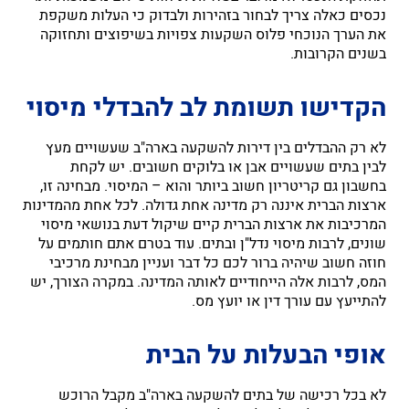
נכסים כאלה צריך לבחור בזהירות ולבדוק כי העלות משקפת
את הערך הנוכחי פלוס השקעות צפויות בשיפוצים ותחזוקה
בשנים הקרובות.
הקדישו תשומת לב להבדלי מיסוי
לא רק ההבדלים בין דירות להשקעה בארה"ב שעשויים מעץ
לבין בתים שעשויים אבן או בלוקים חשובים. יש לקחת
בחשבון גם קריטריון חשוב ביותר והוא – המיסוי. מבחינה זו,
ארצות הברית איננה רק מדינה אחת גדולה. לכל אחת מהמדינות
המרכיבות את ארצות הברית קיים שיקול דעת בנושאי מיסוי
שונים, לרבות מיסוי נדל"ן ובתים. עוד בטרם אתם חותמים על
חוזה חשוב שיהיה ברור לכם כל דבר ועניין מבחינת מרכיבי
המס, לרבות אלה הייחודיים לאותה המדינה. במקרה הצורך, יש
להתייעץ עם עורך דין או יועץ מס.
אופי הבעלות על הבית
לא בכל רכישה של בתים להשקעה בארה"ב מקבל הרוכש