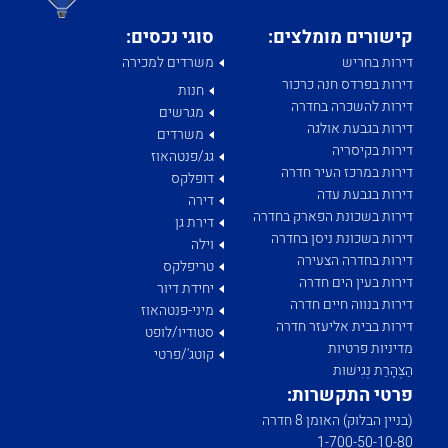
קישורים מומלצים:
סוגי נכסים:
דירות בחריש
משרדים למכירה
דירות בפרדס חנה כרכור
חנות
דירות להשכרה בחדרה
מגרשים
דירות בגבעת אולגה
משרדים
דירות בקיסריה
גג/פנטהאוז
דירות במרכז העיר חדרה
דופלקס
דירות בגבעת עדה
דירה
דירות בשכונת הפארק בחדרה
דירת גן
דירות בשכונת ניסן בחדרה
וילה
דירות בחדרה הצעירה
טריפלקס
דירות בעין הים חדרה
יחידת דיור
דירות בנווה חיים חדרה
מיני-פנטהאוז
דירות בבית אליעזר חדרה
סטודיו/לופט
מדיניות פרטיות
קוטג'/פרטי
הַצְהָרַת נְגִישׁוּת
פרטי התקשרות:
(בניין הבלוק) האומן 8 חדרה
1­-700­-50-­10-­80