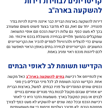
קריטריונים לבחירת דירות
להשקעה בארה"ב
דירות להשקעה בארצות הברית כבר איננה חייבת להיות בגדר
פנטזיה. יחד עם זאת, גם לא מדובר בצעד פשוט משום שמעורב
בכך לא מעט כסף. גם עלות רכישת הנכס וגם אופי התשואה
שמקבלים בהמשך תלויים בבחירה מושכלת בנכס איכותי. מה
עושים כדי להצליח ולהרוויח? לומדים להכיר את הקריטריונים
החשובים. הקריטריונים לבחירה בתים באופן הראוי תאפשר גם
לכם ליהנות מנכס ראוי ומניב באמת.
הקדישו תשומת לב לאופי הבתים
אין להתייחס אל רכישת
בתים להשקעה בארה"ב
כאל מקשה
אחת. הקדישו הרבה תשומת לב לכל מיני הבדלים בין סוגי
נכסים שונים המוגדרים על פניו כבתים. למשל, בארצות הברית
יש אזורים שבהם מקובל לבנות בתי מגורים שאינם בנויים
לבנים או בטון כמקובל בארץ. משמעות הדבר היא כי לאחר
רכישת הנכס ובכל כמה שנים יש להשקיע לא מעט כסף לצורך
תחזוקת הנכס. לא מדובר בעלויות זניחות כי אם משמעותיות.