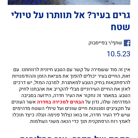
גרים בעיר? אל תוותרו על טיולי
שטח
שתף/י בפייסבוק
10.5.23
אין זה סוד ששמירה על קשר עם הטבע חיונית לרווחתנו. עם
זאת, החיים בעיר יכולים להפוך את מציאת הזמן וההזדמנויות
להרפתקאות בחיק הטבע למאתגרת. למרבה המזל, יש דרכים
לאזן את החיים העירוניים מבלי להקריב את אהבתנו לחיק
הטבע.
במאמר זה נחקור את העיר חדרה, הידועה בסביבה
המדהימה שלה, נדון על
הבתים למכירה בחדרה
אשר העונים
על תקציבים וסגנונות חיים שונים ועל טיולי השטח מדהימים
שיש ליד העיר חדרה, אז בואו נצלול פנימה ונגלה כיצד תוכלו
לאמץ רוח
הרפתקנית תוך כדי הנאה משני העולמות.