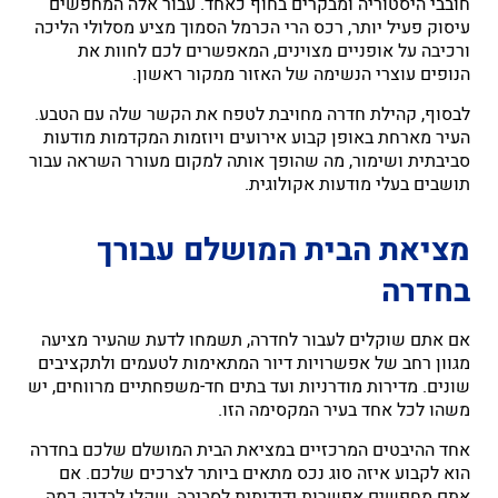
חובבי היסטוריה ומבקרים בחוף כאחד. עבור אלה המחפשים
עיסוק פעיל יותר, רכס הרי הכרמל הסמוך מציע מסלולי הליכה
ורכיבה על אופניים מצוינים, המאפשרים לכם לחוות את
הנופים עוצרי הנשימה של האזור ממקור ראשון.
לבסוף, קהילת חדרה מחויבת לטפח את הקשר שלה עם הטבע.
העיר מארחת באופן קבוע אירועים ויוזמות המקדמות מודעות
סביבתית ושימור, מה שהופך אותה למקום מעורר השראה עבור
תושבים בעלי מודעות אקולוגית.
מציאת הבית המושלם עבורך
בחדרה
אם אתם שוקלים לעבור לחדרה, תשמחו לדעת שהעיר מציעה
מגוון רחב של אפשרויות דיור המתאימות לטעמים ולתקציבים
שונים. מדירות מודרניות ועד בתים חד-משפחתיים מרווחים, יש
משהו לכל אחד בעיר המקסימה הזו.
אחד ההיבטים המרכזיים במציאת הבית המושלם שלכם בחדרה
הוא לקבוע איזה סוג נכס מתאים ביותר לצרכים שלכם. אם
אתם מחפשים אפשרות ידידותית לסביבה, שקלו לבדוק כמה