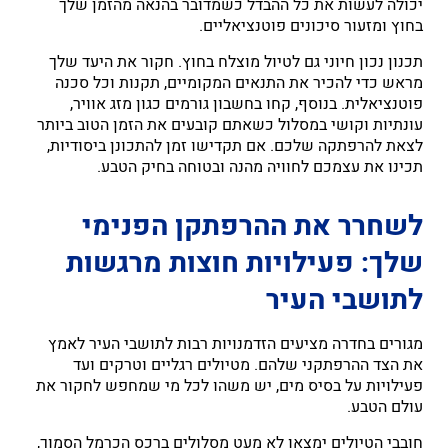
יכולה לעשות את כל ההבדל כשמדובר בהנאה מהזמן שלך
בחוץ ומזעור סיכונים פוטנציאליים.
תכנון נכון חיוני גם לטיול מוצלח בחוץ. חקור את היעד שלך
מראש כדי להכיר את התנאים המקומיים, תקנות וכל סכנה
פוטנציאלית. בנוסף, קחו בחשבון גורמים כגון מזג אוויר,
עונתיות וקושי במסלול כשאתם קובעים את הזמן הטוב ביותר
לצאת להרפתקה שלכם. אם תקדישו זמן להתכונן ביסודיות,
תכינו את עצמכם לחוויה מהנה ובטוחה בחיק הטבע.
לשחרר את ההרפתקן הפנימי
שלך: פעילויות חוצות מרגשות
לתושבי העיר
מגורים בחדרה מציעים הזדמנויות רבות לתושבי העיר לאמץ
את הצד ההרפתקני שלהם. מטיולים רגליים וטרקים ועד
פעילויות על בסיס מים, יש משהו לכל מי שמחפש לחקור את
עולם הטבע.
חובבי הטיולים ימצאו לא מעט מסלולים ברכס הכרמל הסמוך,