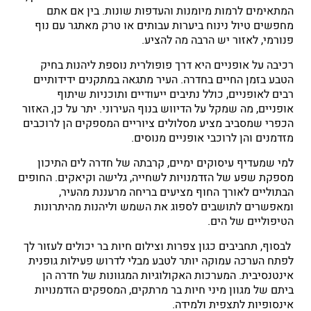
המתאימים לרמות מיומנות והעדפות שונות. בין אם אתם
מחפשים טיול נינוח ביערות עבותים או טרק מאתגר עם נוף
פנורמי, לאזור יש הרבה מה להציע.
רכיבה על אופניים היא דרך פופולרית נוספת ליהנות בחיק
הטבע בזמן החיים בחדרה. העיר מתגאה במתקנים ידידותיים
רבים לאופניים, כולל נתיבים ייעודיים ותוכניות שיתוף
אופניים, מה שמקל על הדיווש בנוף העירוני. יתר על כן, האזור
הכפרי שמסביב מציע מסלולים ציוריים המספקים הן לרוכבים
מזדמנים והן לרוכבי אופניים מנוסים.
למי שמעדיף עיסוקים ימיים, קרבתה של חדרה לים התיכון
מספקת שפע של הזדמנויות לשחייה, גלישה וקיאקים. החופים
הבתוליים לאורך החוף מציעים בריחה מרעננת מהעיר,
ומאפשרים לתושבים לספוג את השמש וליהנות מהיתרונות
הטיפוליים של הים.
לבסוף, תחביבים כגון צפרות וצילום חיות בר יכולים לעזור לך
לפתח הערכה עמוקה יותר לטבע מבלי לדרוש פעילות גופנית
אינטנסיבית. המערכות האקולוגיות המגוונות של חדרה הן
ביתם של מגוון מיני חיות בר מרתקים, המספקים הזדמנויות
אינסופיות לתצפית ולמידה.