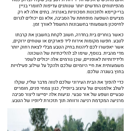
מהפיתוחים החדשים יותר שנותנים עדיפות לחומרי בניין
ברי-קיימא ולתכונות חסכוניות באנרגיה. בתים אלה לא רק
מציעים השפעה מופחתת על הסביבה, אלא גם יכולים לגרום
לחיסכון משמעותי בחשבונות החשמל לאורך זמן.
כאשר בוחרים בית בחדרה, חשוב לקחת בחשבון את קרבתו
לטבע. חפשו מקומות אירוח ליד פארקים או שטחים ירוקים,
אשר יאפשרו לכם ליהנות בחיק הטבע מבלי לצאת רחוק יותר
מדי מהבית. בנוסף, שימו לב להליכתיות של השכונה
ולידידותיות לאופניים, שכן גורמים אלה יכולים לשפר
משמעותית את חיי היומיום שלכם ולהקל על שילוב פעילויות
בחוץ בשגרה שלכם.
כדי להפוך את הבית העירוני שלכם לנווה מדבר שליו, שקלו
לשלב אלמנטים של עיצוב ביופילי, כגון צמחי פנים, חומרים
טבעיים ושפע של אור טבעי. נגיעות אלה יסייעו ליצור סביבה
מרגיעה המקדמת רגיעה ורווחה תוך תזכורת ליופיו של הטבע.