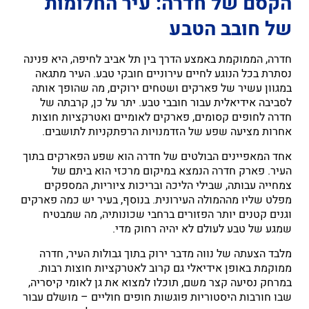
הקסם של חדרה: עיר החלומות
של חובב הטבע
חדרה, הממוקמת באמצע הדרך בין תל אביב לחיפה, היא פנינה
נסתרת בכל הנוגע לחיים עירוניים חובקי טבע. העיר מתגאה
במגוון עשיר של פארקים ושטחים ירוקים, מה שהופך אותה
לסביבה אידיאלית עבור חובבי טבע. יתר על כן, קרבתה של
חדרה לחופים קסומים, פארקים לאומיים ואטרקציות חוצות
אחרות מציעה שפע של הזדמנויות הרפתקניות לתושבים.
אחד המאפיינים הבולטים של חדרה הוא שפע הפארקים בתוך
העיר. פארק חדרה הנמצא במיקום מרכזי הוא ביתם של
צמחייה עבותה, שבילי הליכה ובריכות ציוריות, המספקים
מפלט שליו מההמולה העירונית. בנוסף, בעיר יש כמה פארקים
וגנים קטנים יותר הפזורים ברחבי שכונותיה, מה שמבטיח
שמגע של טבע לעולם לא יהיה רחוק מדי.
מלבד הצעתה של נווה מדבר ירוק בתוך גבולות העיר, חדרה
ממוקמת באופן אידיאלי גם קרוב לאטרקציות חוצות רבות.
במרחק נסיעה קצר משם, תוכלו למצוא את גן לאומי קיסריה,
שבו חורבות היסטוריות פוגשות חופים חוליים – מושלם עבור