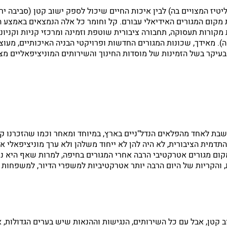
יטיז המצויים בה) לבין איכות החיים שיכול לספק ישוב קטן (סביבה ירו
 מקום המגורים האידיאלי עבורם. קל וחומר כל אלה הנמצאים באמצע 
מקורות תעסוקה, תחבורה ציבורית שוטפת וזמינה ומרכזי קניות וקניו
ה). מאידך, שכונות המגורים החדשות ופרויקטי הבניה האיכותיים, מעוצ
בעיקר בשל הזמינות של מוסדות החינוך והשירותים המוניציפאליים מצ
ת לאחד מהפלאים הנדל"ניים בארץ, במיוחד ומאחר וכמו שהזכרנו קוד
דמית הציבורית, לא היה להן לא ייחוד משלהן ולא ערך מוניציפאלי או
קום מגורים אטרקטיבי הרבה אחרי המגורים בחיפה, למרות שאף היא נ
, והקריות של היום הרבה יותר אטרקטיביות למשפרי הדיור, למשפחות 
קטן, אבל עם כל השירותים, הנגישות וההנאות שיש בערים הגדולות, א