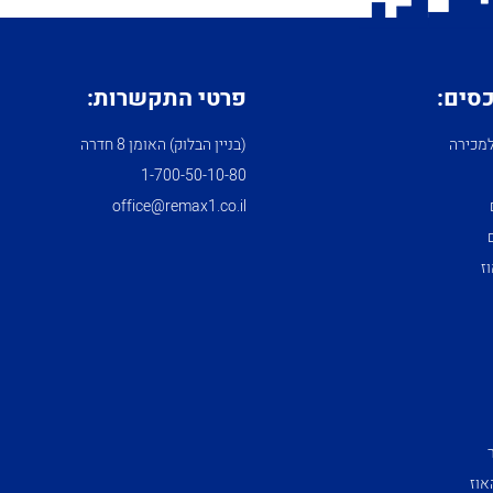
כסים:
פרטי התקשרות:
מכירה
(בניין הבלוק) האומן 8 חדרה
1­-700­-50-­10-­80
office@remax1.co.il
ז
אוז