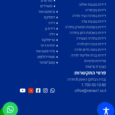
מגרשים
דירות בגבעת אולגה
משרדים
דירות בקיסריה
גג/פנטהאוז
דירות במרכז העיר חדרה
דופלקס
דירות בגבעת עדה
דירה
דירות בשכונת הפארק בחדרה
דירת גן
דירות בשכונת ניסן בחדרה
וילה
דירות בחדרה הצעירה
טריפלקס
דירות בעין הים חדרה
יחידת דיור
דירות בנווה חיים חדרה
מיני-פנטהאוז
דירות בבית אליעזר חדרה
סטודיו/לופט
מדיניות פרטיות
קוטג'/פרטי
הַצְהָרַת נְגִישׁוּת
פרטי התקשרות:
(בניין הבלוק) האומן 8 חדרה
1­-700­-50-­10-­80
office@remax1.co.il