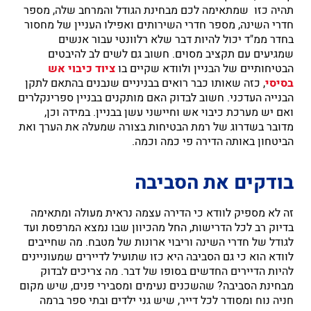
תהיה כזו שמתאימה לכם מבחינת הגודל והמרחב שלה, מספר
חדרי השינה, מספר חדרי השירותים ואפילו העניין של מחסור
בחדר ממ"ד יכול להיות דבר שלא רלוונטי עבור אנשים
שמגיעים עם תקציב מסוים. חשוב גם לשים לב להיבטים
הבטיחותיים של הבניין ולוודא שקיים בו
ציוד כיבוי אש
בסיסי
, כזה שאותו כבר רואים בבניניים שנבנים בהתאם לתקן
הבנייה העדכני. חשוב לבדוק האם מותקנים בבניין ספרינקלרים
ואם יש מערכת כיבוי אש וחיישני עשן בבניין. במידה וכן,
מדובר בשדרוג של רמת הבטיחות בצורה שמעלה את הערך ואת
הביטחון באותה הדירה פי כמה וכמה.
בודקים את הסביבה
זה לא מספיק לוודא כי הדירה עצמה נראית מעולה ומתאימה
בדיוק רב לכל הדרישות, החל מהכיוון שבו נמצא המרפסת ועד
לגודל של חדרי השינה וריבוי ארונות של מטבח. מה שחייבים
לוודא הוא כי גם הסביבה היא כזו שתועיל לדיירים שמעוניינים
להיות הדיירים החדשים בסופו של דבר. מה צריכים לבדוק
מבחינת הסביבה? שהשכנים נעימים ומסבירי פנים, שיש מקום
חניה נוח ומסודר לכל דייר, שיש גני ילדים ובתי ספר ברמה