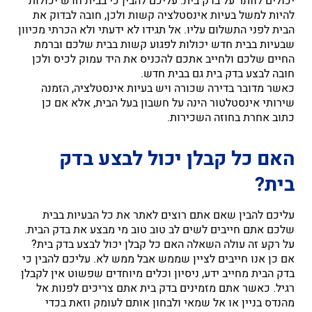
יכולים לוותר על בדק בית. עליכם להבין כי בבית חדש יכולות
להיות למשל בעיות אינסטלציה קשות ולכן, חובה לבדוק את
הבית לפני התשלום עליו. אל תגידו לא ידעתי ולא הכרתי מכיוון
שבעיות בבית חדש יכולות לפגוע קשות בבית שלכם וברמת
החיים שלכם ולחייב אתכם להכניס את היד עמוק לכיס ולכן
חובה לבצע בדק בית גם בבית חדש.
כאשר מדובר בדירה שכורה ויש בעיות אינסטלציה, הזמנה
שירותי אינסטלטור הינה על חשבון בעל הבית, אלא אם כן
כתוב אחרת בחוזה השכירות.
האם כל קבלן יכול לבצע בדק
בית?
עליכם להבין שאם אתם רוצים לאתר את כל הבעיות בבית
שלכם אתם חייבים לשים לב טוב טוב מי מבצע את בדק הבית.
על רקע זה עולה השאלה האם כל קבלן יכול לבצע בדק בית?
אם כן אנו חייבים לציין שממש אבל ממש לא. עליכם להבין כי
בדק הבית מחייב ידע, ניסיון וכלים מיוחדים שפשוט אין לקבלן
רגיל. כאשר אתם מזמינים בדק בית אתם צריכים לפנות אל
מהנדס בניין או אל שמאי ולבחון אותם לעומק וזאת בכדי